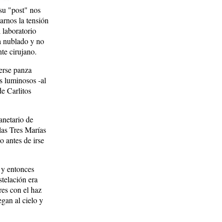
su "post" nos
arnos la tensión
l laboratorio
ya nublado y no
te cirujano.
erse panza
es luminosos -al
de Carlitos
anetario de
las Tres Marías
o antes de irse
s y entonces
telación era
res con el haz
gan al cielo y