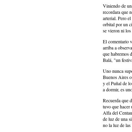
Viniendo de una
recordara que n
arterial. Pero e
orbital por un 
se vieron ni lo
El comentario v
arriba a observa
que habremos de
Balá, "un festiv
Uno nunca supo 
Buenos Aires o 
y el Puñal de lo
a dormir, es un
Recuerda que dur
tuvo que hacer 
Alfa del Centaur
de luz de una s
no la luz de las 