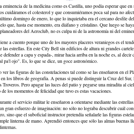
 eminencia de la medicina como es Castilla, uno podía esperar que en 
os cuidáramos el colesterol y que consumiéramos poca sal para no afect
l último domingo de enero, lo que lo inquietaba era el cercano desfile de
cielo que, hasta ese momento, era diáfano y cristalino. Que luego se ha
s planeadores del Aeroclub, no es culpa ni de la astronomía ni del eminen
iene a cuento porque uno de los mayores placeres veraniegos es el tend
r las estrellas. En este City Bell sin edificios de altura ni grandes cartel
 defender a capa y espada-, mirar hacia arriba en la noche es, al decir 
al pa'l ojo". Es, lo que se dice, un goce astronómico.
ver las figuras de las constelaciones tal como se las enseñaron en el Pl
en los libros de geografía. A penas si puede distinguir la Cruz del Sur, 
s Troveros. Pero apagar las luces del patio y pegarse una miradita al ciel
o de los momentos de felicidad que tuvo es estas vacaciones.
ante el servicio militar le enseñaron a orientarse mediante las estrella
un gran esfuerzo de imaginación: no sólo no lograba descubrir cuál cons
o, sino que el suboficial instructor pretendía señalarle las figuras estela
imple linterna de mano. Aprendió entonces que sólo las almas buenas lle
linternas.