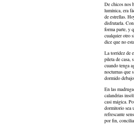
De chicos nos 
lumínica, era fá
de estrellas. H
disfrutarla. Co
forma parte, y 
cualquier otro 
dice que no est
La torridez de 
pileta de casa, 
cuando tenga ag
nocturnas que s
dormido debajo 
En las madrugad
calandrias insól
casi mágica. Po
dormitorio sea u
refrescante sens
por fin, concili