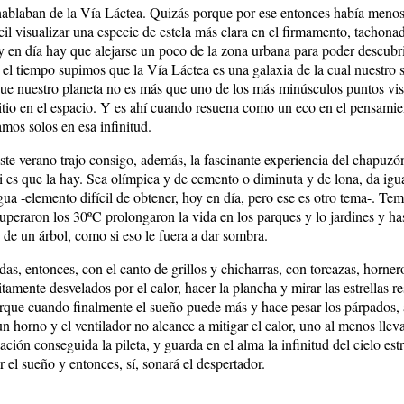
hablaban de la Vía Láctea. Quizás porque por ese entonces había meno
cil visualizar una especie de estela más clara en el firmamento, tachona
oy en día hay que alejarse un poco de la zona urbana para poder descubri
n el tiempo supimos que la Vía Láctea es una galaxia de la cual nuestro 
que nuestro planeta no es más que uno de los más minúsculos puntos vis
sitio en el espacio. Y es ahí cuando resuena como un eco en el pensami
amos solos en esa infinitud.
este verano trajo consigo, además, la fascinante experiencia del chapuzó
si es que la hay. Sea olímpica y de cemento o diminuta y de lona, da igu
ua -elemento difícil de obtener, hoy en día, pero ese es otro tema-. Te
uperaron los 30ºC prolongaron la vida en los parques y lo jardines y ha
de un árbol, como si eso le fuera a dar sombra.
as, entonces, con el canto de grillos y chicharras, con torcazas, horner
itamente desvelados por el calor, hacer la plancha y mirar las estrellas re
rque cuando finalmente el sueño puede más y hace pesar los párpados,
n horno y el ventilador no alcance a mitigar el calor, uno al menos lleva
ación conseguida la pileta, y guarda en el alma la infinitud del cielo est
ar el sueño y entonces, sí, sonará el despertador.