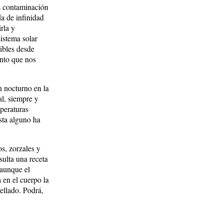
s contaminación
da de infinidad
rla y
sistema solar
ibles desde
ento que nos
n nocturno en la
al, siempre y
mperaturas
sta alguno ha
os, zorzales y
sulta una receta
 aunque el
 en el cuerpo la
rellado. Podrá,