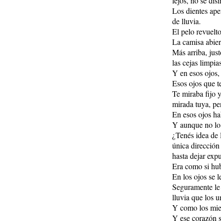
lejos, no se dis
Los dientes ape
de lluvia.
El pelo revuelto
La camisa abiert
Más arriba, jus
las cejas limpia
Y en esos ojos,
Esos ojos que t
Te miraba fijo 
mirada tuya, per
En esos ojos hab
Y aunque no lo 
¿Tenés idea de 
única dirección
hasta dejar exp
Era como si hu
En los ojos se 
Seguramente le 
lluvia que los u
Y como los mie
Y ese corazón s