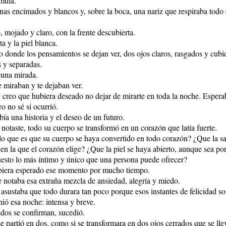
imula.
nas encimados y blancos y, sobre la boca, una nariz que respiraba todo e
, mojado y claro, con la frente descubierta.
a y la piel blanca.
to donde los pensamientos se dejan ver, dos ojos claros, rasgados y cubi
s y separadas.
 una mirada.
e miraban y te dejaban ver.
y creo que hubiera deseado no dejar de mirarte en toda la noche. Esperaba
o no sé si ocurrió.
ía una historia y el deseo de un futuro.
notaste, todo su cuerpo se transformó en un corazón que latía fuerte.
lo que es que su cuerpo se haya convertido en todo corazón? ¿Que la sa
 en la que el corazón elige? ¿Que la piel se haya abierto, aunque sea p
uesto lo más íntimo y único que una persona puede ofrecer?
biera esperado ese momento por mucho tiempo.
le notaba esa extraña mezcla de ansiedad, alegría y miedo.
asustaba que todo durara tan poco porque esos instantes de felicidad s
nió esa noche: intensa y breve.
dos se confirman, sucedió.
e partió en dos, como si se transformara en dos ojos cerrados que se lle