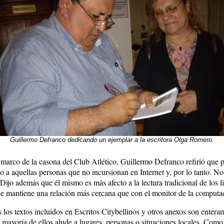
Guillermo Defranco dedicando un ejemplar a la escritora Olga Romero.
r marco de la casona del Club Atlético, Guillermo Defranco refirió que 
o a aquellas personas que no incursionan en Internet y, por lo tanto. No
Dijo además que él mismo es más afecto a la lectura tradicional de los l
que mantiene una relación más cercana que con el monitor de la computa
s los textos incluidos en Escritos Citybellinos y otros anexos son entera
a mayoría de ellos alude a lugares, personas o situaciones locales. Como