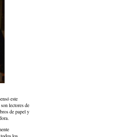
pensó este
 son lectores de
ibros de papel y
dora.
mente
 todos los